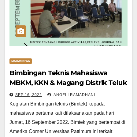
MAHASISWA
Bimbingan Teknis Mahasiswa
MBKM, KKN & Magang Distrik Teluk
Mayalibit Raja Ampat
SEP 16, 2022
ANGELI RAMADHANI
Kegiatan Bimbingan teknis (Bimtek) kepada
mahasiswa pertama kali dilaksanakan pada hari
Jumat, 16 September 2022. Bimtek yang bertempat di
Amerika Corner Universitas Pattimura ini terkait