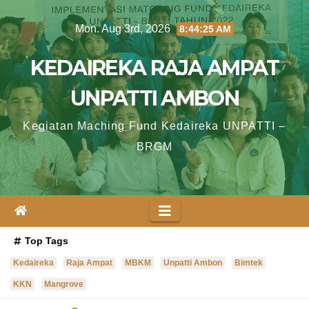
Skip
Mon. Aug 3rd, 2026
8:44:26 AM
to
content
KEDAIREKA RAJA AMPAT
UNPATTI AMBON
Kegiatan Maching Fund Kedaireka UNPATTI –
BRGM
Top Tags
Kedaireka
Raja Ampat
MBKM
Unpatti Ambon
Bimtek
KKN
Mangrove