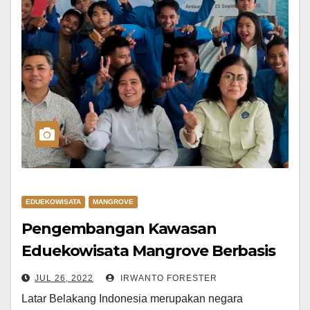
EDUEKOWISATA
MANGROVE
Pengembangan Kawasan
Eduekowisata Mangrove Berbasis
Masyarakat Pesisir Di Papua Barat
JUL 26, 2022
IRWANTO FORESTER
Latar Belakang Indonesia merupakan negara