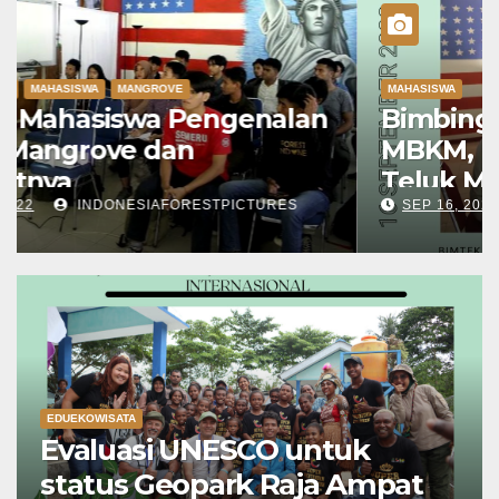
MAHASISWA
Bimbingan Teknis Mahasiswa
MBKM, KKN & Magang Distrik
Teluk Mayalibit Raja Ampat
SEP 16, 2022
ANGELI RAMADHANI
EDUEKOWISATA
Evaluasi UNESCO untuk
status Geopark Raja Ampat